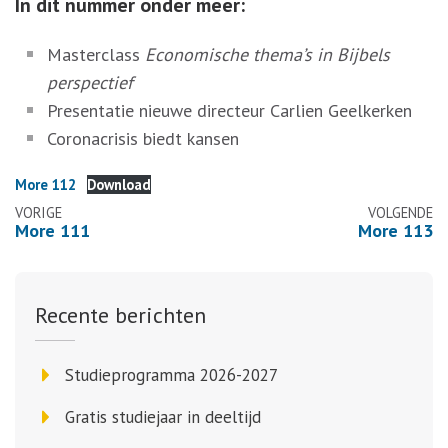
In dit nummer onder meer:
Masterclass
Economische thema’s in Bijbels
perspectief
Presentatie nieuwe directeur Carlien Geelkerken
Coronacrisis biedt kansen
More 112
Download
Berichtennavigatie
VORIGE
VOLGENDE
More 111
More 113
Recente berichten
Studieprogramma 2026-2027
Gratis studiejaar in deeltijd